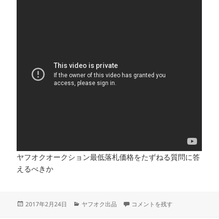
ヤフオクオークション最低落札価格をたずねる質問に答
えるべきか
投
カ
ヤフオク価格設定のコツできるだ
2017年2月24日
ヤフオク出品
コメントを残す
稿
テ