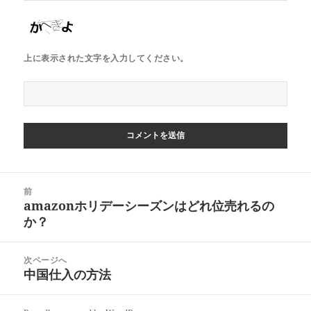
上に表示された文字を入力してください。
投
前
稿
amazonホリデーシーズンはどれ位売れるの
前
ナ
か？
の
ビ
投
ゲ
稿:
次ページへ
ー
中国仕入の方法
次
シ
の
ョ
投