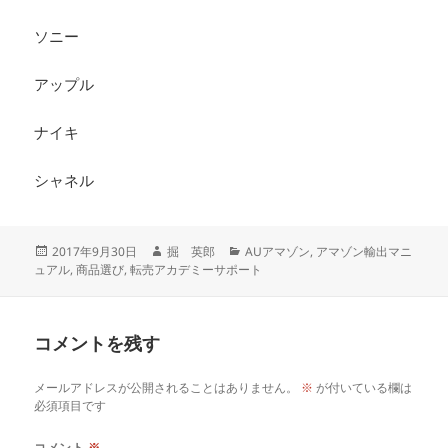
ソニー
アップル
ナイキ
シャネル
投
作
カ
2017年9月30日
掘 英郎
AUアマゾン
,
アマゾン輸出マニ
稿
成
テ
ュアル
,
商品選び
,
転売アカデミーサポート
日:
者
ゴ
リ
ー
コメントを残す
メールアドレスが公開されることはありません。
※
が付いている欄は
必須項目です
コメント
※