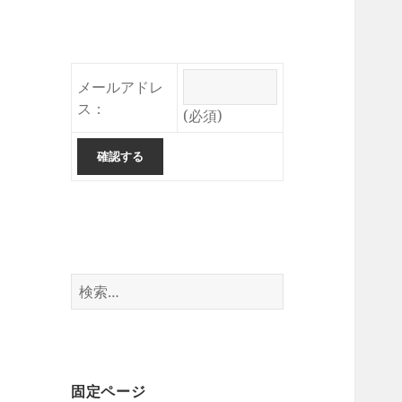
メールアドレ
ス：
(必須)
検
索:
固定ページ