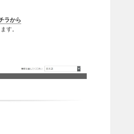
コチラから
ります。