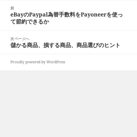
日:
者
ゴ
投
リ
前
稿
eBayのPaypal為替手数料をPayoneerを使っ
ー
前
ナ
て節約できるか
の
ビ
投
ゲ
稿:
次ページへ
ー
儲かる商品、損する商品、商品選びのヒント
次
シ
の
ョ
投
ン
Proudly powered by WordPress
稿: