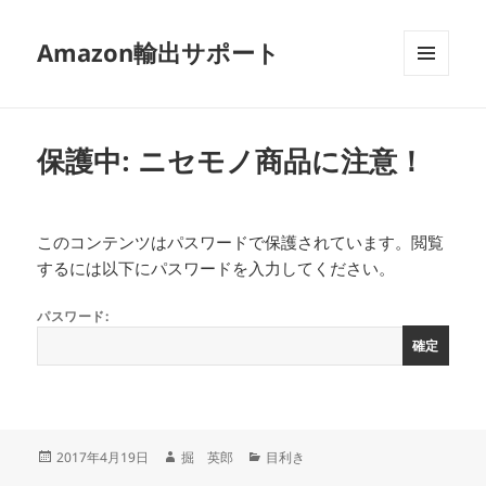
Amazon輸出サポート
メニュ
ーとウ
ィジェ
ット
保護中: ニセモノ商品に注意！
このコンテンツはパスワードで保護されています。閲覧
するには以下にパスワードを入力してください。
パスワード:
投
作
カ
2017年4月19日
掘 英郎
目利き
稿
成
テ