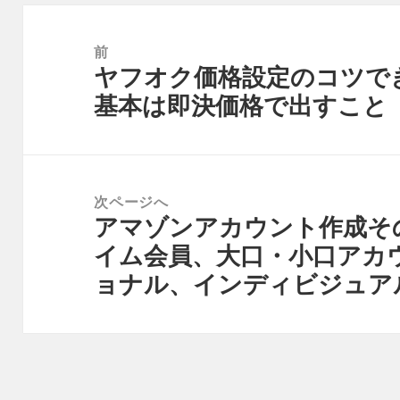
投
稿
前
ヤフオク価格設定のコツで
ナ
前
基本は即決価格で出すこと
ビ
の
ゲ
投
ー
稿:
シ
次ページへ
ョ
アマゾンアカウント作成そ
次
ン
イム会員、大口・小口アカ
の
ョナル、インディビジュア
投
稿: