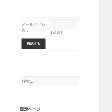
メールアドレ
ス：
(必須)
検
索:
固定ページ