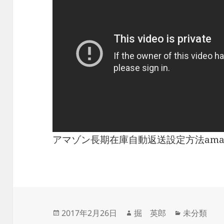
アマゾン長期在庫自動返送設定方法ama
投
作
カ
2017年2月26日
掘 英郎
未分類