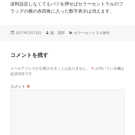
送料設定しなくてもバツを押せばセラーセントラルのフ
ラッグの横の赤四角に入った数字表示は消えます。
投
作
カ
2017年2月13日
掘 英郎
セラーセントラル操作
稿
成
テ
日:
者
ゴ
リ
コメントを残す
ー
メールアドレスが公開されることはありません。
※
が付いている欄は
必須項目です
コメント
※