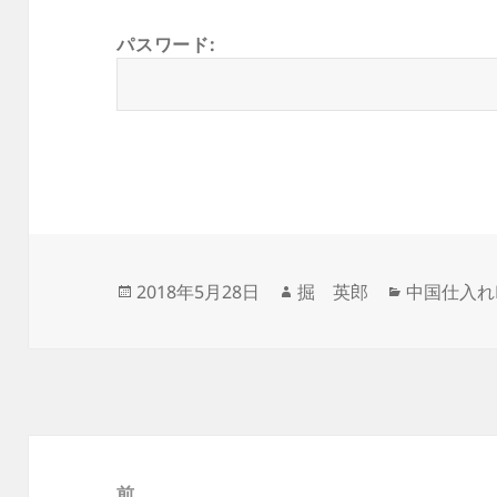
パスワード:
投
作
カ
2018年5月28日
掘 英郎
中国仕入れ
稿
成
テ
日:
者
ゴ
リ
ー
投
稿
前