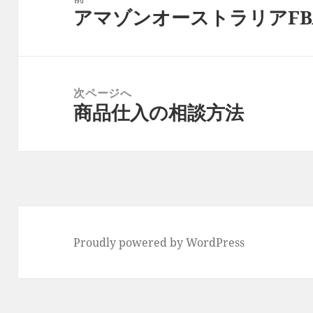
アマゾンオーストラリアFB
ナ
前
ビ
の
ゲ
投
ー
稿:
次ページへ
シ
商品仕入の相談方法
次
ョ
の
ン
投
稿:
Proudly powered by WordPress