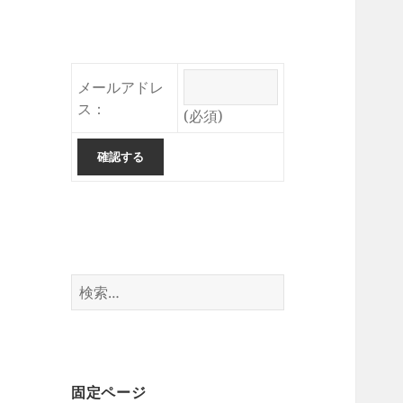
メールアドレ
ス：
(必須)
検
索:
固定ページ