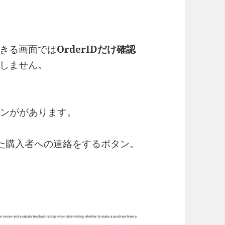
。
きる画面では
OrderIDだけ確認
しません。
ボタンががあります。
けた購入者への連絡をするボタン。