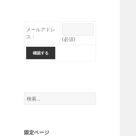
メールアドレ
ス：
(必須)
検
索:
固定ページ