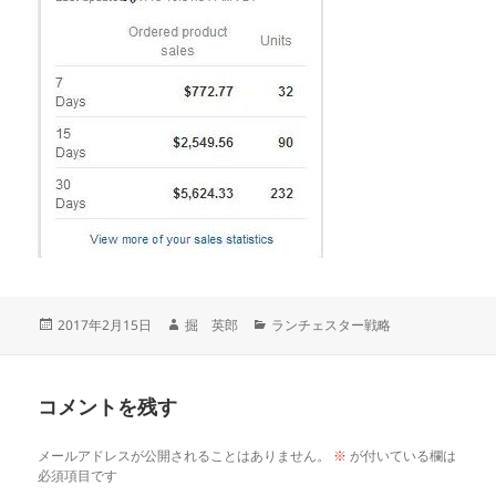
投
作
カ
2017年2月15日
掘 英郎
ランチェスター戦略
稿
成
テ
日:
者
ゴ
リ
コメントを残す
ー
メールアドレスが公開されることはありません。
※
が付いている欄は
必須項目です