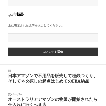
上に表示された文字を入力してください。
投
前
稿
日本アマゾンで不用品を販売して種銭つくり、
前
ナ
そしてネタ探しの起点はじめてのFBA納品
の
ビ
投
ゲ
稿:
次ページへ
ー
オーストラリアアマゾンの物販が開始されたら
次
シ
仕入れに行くべき店
の