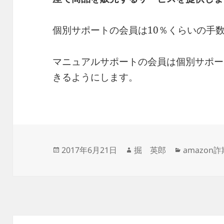
個別サポートの会員は10％くらいの手
マニュアルサポートの会員は個別サポー
きるようにします。
投
作
カ
2017年6月21日
掘 英郎
amazon詐
稿
成
テ
日:
者
ゴ
リ
ー