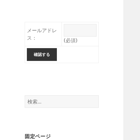
メールアドレ
ス：
(必須)
検
索:
固定ページ