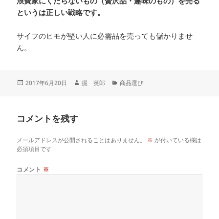
浪費家にくだらないもの（贅沢品・趣味のもの）を売る
というは正しい戦略です。
サイフのヒモが堅い人に必需品を売っても儲かりませ
ん。
投
作
カ
2017年6月20日
掘 英郎
商品選び
稿
成
テ
日:
者
ゴ
リ
コメントを残す
ー
メールアドレスが公開されることはありません。
※
が付いている欄は
必須項目です
コメント
※