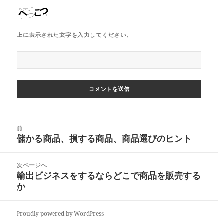
上に表示された文字を入力してください。
投
前
稿
儲かる商品、損する商品、商品選びのヒント
前
ナ
の
ビ
投
次ページへ
ゲ
稿:
輸出ビジネスをするならどこで商品を販売する
次
ー
か
の
シ
投
ョ
稿:
ン
Proudly powered by WordPress