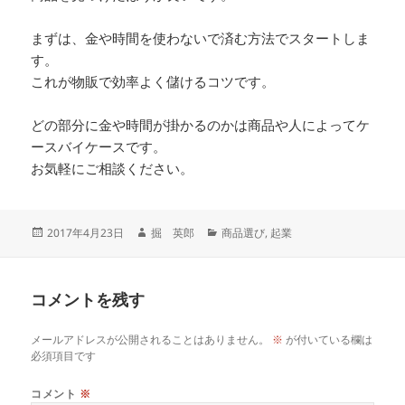
まずは、金や時間を使わないで済む方法でスタートしま
す。
これが物販で効率よく儲けるコツです。
どの部分に金や時間が掛かるのかは商品や人によってケ
ースバイケースです。
お気軽にご相談ください。
投
作
カ
2017年4月23日
掘 英郎
商品選び
,
起業
稿
成
テ
日:
者
ゴ
リ
コメントを残す
ー
メールアドレスが公開されることはありません。
※
が付いている欄は
必須項目です
コメント
※