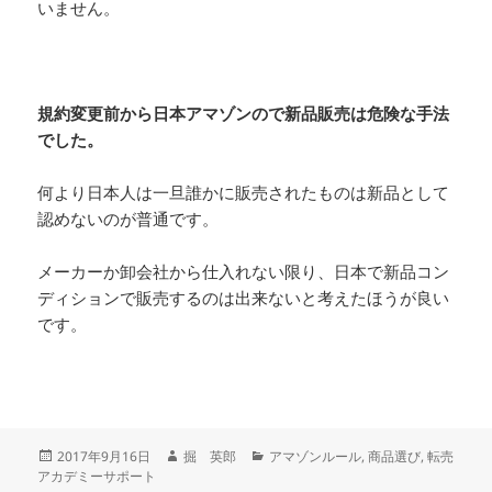
いません。
規約変更前から日本アマゾンので新品販売は危険な手法
でした。
何より日本人は一旦誰かに販売されたものは新品として
認めないのが普通です。
メーカーか卸会社から仕入れない限り、日本で新品コン
ディションで販売するのは出来ないと考えたほうが良い
です。
投
作
カ
2017年9月16日
掘 英郎
アマゾンルール
,
商品選び
,
転売
稿
成
テ
アカデミーサポート