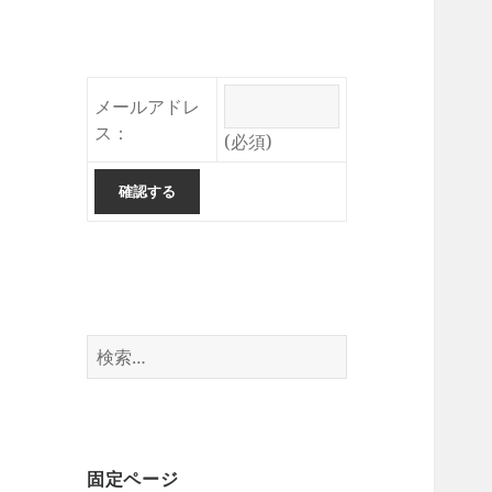
メールアドレ
ス：
(必須)
検
索:
固定ページ